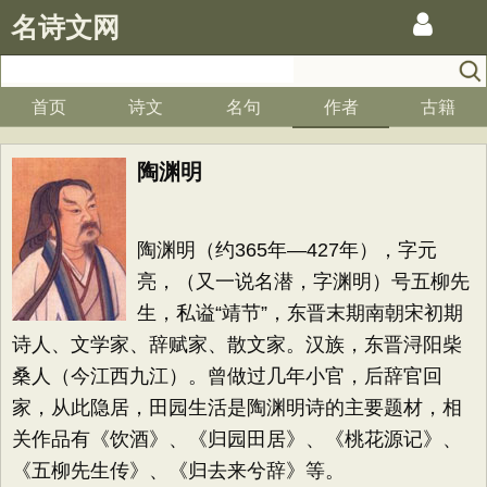
名诗文网
首页
诗文
名句
作者
古籍
陶渊明
陶渊明（约365年—427年），字元
亮，（又一说名潜，字渊明）号五柳先
生，私谥“靖节”，东晋末期南朝宋初期
诗人、文学家、辞赋家、散文家。汉族，东晋浔阳柴
桑人（今江西九江）。曾做过几年小官，后辞官回
家，从此隐居，田园生活是陶渊明诗的主要题材，相
关作品有《饮酒》、《归园田居》、《桃花源记》、
《五柳先生传》、《归去来兮辞》等。