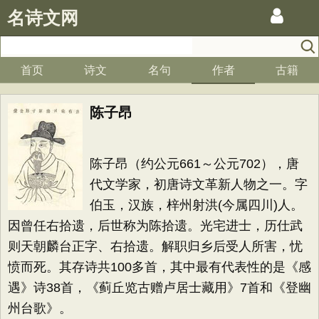
名诗文网
首页
诗文
名句
作者
古籍
陈子昂
陈子昂（约公元661～公元702），唐
代文学家，初唐诗文革新人物之一。字
伯玉，汉族，梓州射洪(今属四川)人。
因曾任右拾遗，后世称为陈拾遗。光宅进士，历仕武
则天朝麟台正字、右拾遗。解职归乡后受人所害，忧
愤而死。其存诗共100多首，其中最有代表性的是《感
遇》诗38首，《蓟丘览古赠卢居士藏用》7首和《登幽
州台歌》。