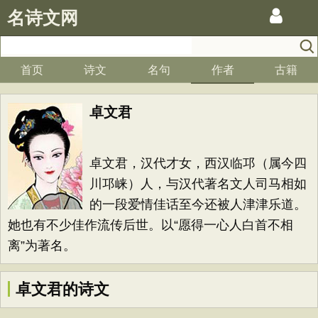
名诗文网
首页
诗文
名句
作者
古籍
卓文君
卓文君，汉代才女，西汉临邛（属今四
川邛崃）人，与汉代著名文人司马相如
的一段爱情佳话至今还被人津津乐道。
她也有不少佳作流传后世。以“愿得一心人白首不相
离”为著名。
卓文君的诗文