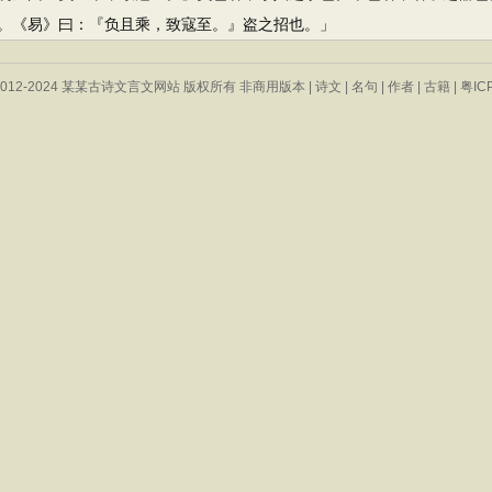
。《易》曰：『负且乘，致寇至。』盗之招也。」
 © 2012-2024 某某古诗文言文网站 版权所有 非商用版本 |
诗文
|
名句
|
作者
|
古籍
|
粤IC