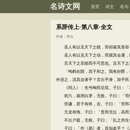
名诗文网
首页
诗文
名句
系辞传上·第八章·全文
作者：
李白
圣人有以见天下之赜，而拟诸其形容，
圣人有以见天下之动，而观其会通，以
言天下之至赜而不可恶也。言天下之至
「鸣鹤在阴，其子和之。我有好爵，吾
外违之，况其迩者乎？言出乎身，加乎民
《同人》：先号啕而后笑。子曰：「君
初六，藉用白茅，无咎。子曰：「苟错
劳谦，君子有终，吉。子曰：「劳而不
亢龙有悔。子曰：「贵而无位，高而无
不出户庭，无咎。子曰：「乱之所生也
子曰：「作《易》者，其知盗乎？《易