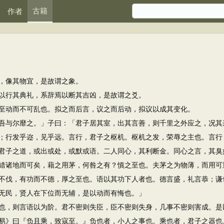
古籍
作者
像其物宜，是故谓之象。
行其典礼，系辞焉以断其吉凶，是故谓之爻。
动而不可乱也。拟之而后言，议之而后动，拟议以成其变化。
与尔靡之。」子曰：「君子居其室，出其言善，则千里之外应之，况其
；行发乎迩，见乎远。言行，君子之枢机。枢机之发，荣辱之主也。言行
子之道，或出或处，或默或语。二人同心，其利断金。同心之言，其臭
诸地而可矣，藉之用茅，何咎之有？慎之至也。夫茅之为物薄，而用可
伐，有功而不德，厚之至也。语以其功下人者也。德言盛，礼言恭；谦
民，贤人在下位而无辅，是以动而有悔也。」
，则言语以为阶。君不密则失臣，臣不密则失身，几事不密则害成。是
》曰『负且乘，致寇至。』负也者，小人之事也。乘也者，君子之器也