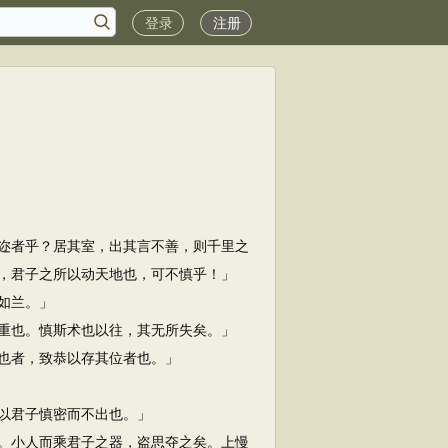
登录
注册
迩者乎？居其室，出其言不善，则千里之
，君子之所以动天地也，可不慎乎！」
如兰。」
重也。慎斯术也以往，其无所失矣。」
也者，致恭以存其位者也。」
以君子慎密而不出也。」
。小人而乘君子之器，盗思夺之矣。上慢