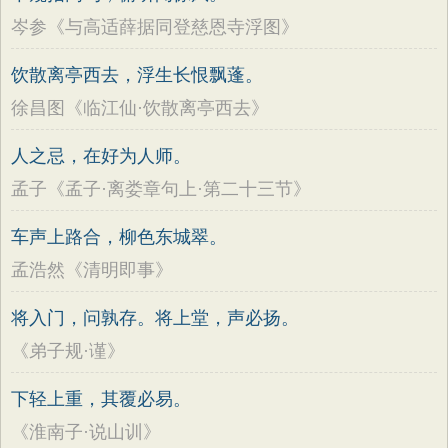
岑参《与高适薛据同登慈恩寺浮图》
饮散离亭西去，浮生长恨飘蓬。
徐昌图《临江仙·饮散离亭西去》
人之忌，在好为人师。
孟子《孟子·离娄章句上·第二十三节》
车声上路合，柳色东城翠。
孟浩然《清明即事》
将入门，问孰存。将上堂，声必扬。
《弟子规·谨》
下轻上重，其覆必易。
《淮南子·说山训》