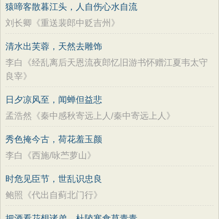
猿啼客散暮江头，人自伤心水自流
刘长卿《重送裴郎中贬吉州》
清水出芙蓉，天然去雕饰
李白《经乱离后天恩流夜郎忆旧游书怀赠江夏韦太守
良宰》
日夕凉风至，闻蝉但益悲
孟浩然《秦中感秋寄远上人/秦中寄远上人》
秀色掩今古，荷花羞玉颜
李白《西施/咏苎萝山》
时危见臣节，世乱识忠良
鲍照《代出自蓟北门行》
把酒看花想诸弟，杜陵寒食草青青。