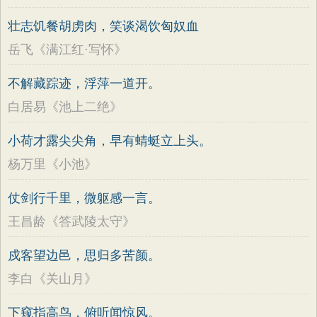
壮志饥餐胡虏肉，笑谈渴饮匈奴血
岳飞《满江红·写怀》
不解藏踪迹，浮萍一道开。
白居易《池上二绝》
小荷才露尖尖角，早有蜻蜓立上头。
杨万里《小池》
仗剑行千里，微躯感一言。
王昌龄《答武陵太守》
戍客望边邑，思归多苦颜。
李白《关山月》
下窥指高鸟，俯听闻惊风。