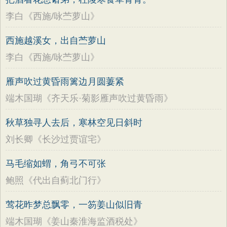
李白《西施/咏苎萝山》
西施越溪女，出自苎萝山
李白《西施/咏苎萝山》
雁声吹过黄昏雨篱边月圆萋紧
端木国瑚《齐天乐·菊影雁声吹过黄昏雨》
秋草独寻人去后，寒林空见日斜时
刘长卿《长沙过贾谊宅》
马毛缩如蝟，角弓不可张
鲍照《代出自蓟北门行》
莺花昨梦总飘零，一笏姜山似旧青
端木国瑚《姜山秦淮海监酒税处》