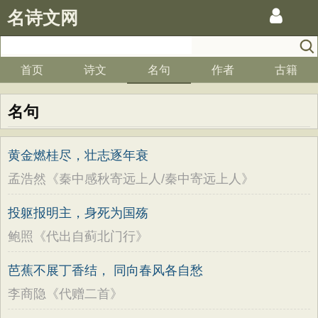
名诗文网
首页
诗文
名句
作者
古籍
名句
黄金燃桂尽，壮志逐年衰
孟浩然《秦中感秋寄远上人/秦中寄远上人》
投躯报明主，身死为国殇
鲍照《代出自蓟北门行》
芭蕉不展丁香结， 同向春风各自愁
李商隐《代赠二首》